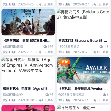
发行日期：2025-9-25
8月5日 更新
发行日期：2025-8-27
8月5日 更新
《刺客信条：黑旗 记忆重置-虚拟机版/Assassin’s Creed Black Flag Re
博德之门3（Baldur’s Gate 3）
499
145
65GB
冒险
剧情
150GB
冒险
命运
发行日期：2026-7-9
8月5日 更新
发行日期：2023-8-3
8月4日 更新
更新
帝国时代4：年度版（Age of Empires IV: Anniversary Edition）免安
《阿凡达：潘多拉边境/Avatar: Front
74
9
50GB
冒险
制作
90GB
冒险
冒险游戏
发行日期：2021-10-28
8月4日 更新
发行日期：2024-6-17
8月9日 更新