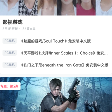
影视游戏
8月1日
更新 · 186篇文章
《魅魔的游戏/Soul Touch》免安装中文版
PC单机
《天平游戏1:抉择/Inner Scales 1：Choice》免安装中文版
PC单机
《铁门之下/Beneath the Iron Gate》免安装中文版
PC单机
专题：第
2
期