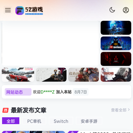
《识质存
在/PRAG
MATA》
《乐高蝙
免安装中
蝠侠：黑
文版
暗骑士之
007 初露锋芒（007 First
《剑星/St
《刺客信
遗/LEGO
网站动态
欢迎
D****Z
加入本站
8月7日
Light ）免安装中文版
+修改器
条：
Batman:
影/Assas
欢迎
有*酱
加入本站
8月7日
Legacy
极限竞
《原子之
红色沙漠-
生化危机
sin’s
of the
e******i
签到获取
43
点积分
8月7日
速：地平
心/Atomi
虚拟机版
9：安魂
最新发布文章
Creed
查看全部
Dark
线
c
（Crimso
曲
欢迎
Q*H
加入本站
8月6日
Shadow
Knight》
6（Forza
Heart》
n Desert
（Reside
s》免安装
全部
PC单机
Switch
安卓手游
欢迎
e******i
加入本站
8月6日
免安装中
Horizon
免安装中
HYPERVI
nt Evil
版，非虚
文版
普洱
签到获取
39
点积分
8月6日
6）免安装
文版
SOR）免
Requiem
拟机