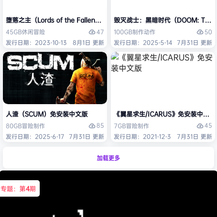
堕落之主（Lords of the Fallen）免安装中文版
毁灭战士：黑暗时代（DOOM: The D
47
50
45GB
休闲
冒险
100GB
制作
动作
发行日期：2023-10-13
8月1日 更新
发行日期：2025-5-14
7月31日 更新
人渣（SCUM）免安装中文版
《翼星求生/ICARUS》免安装中文版
85
45
80GB
冒险
制作
7GB
冒险
制作
发行日期：2025-6-17
7月31日 更新
发行日期：2021-12-3
7月31日 更新
加载更多
专题：第
4
期