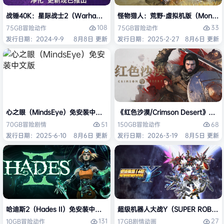
战锤40K：星际战士2（Warhammer 40,000: Space Marine 2）免安装
怪物猎人：荒野-虚拟机版（Monster H
108
33
75GB
冒险
动作
75GB
冒险
动作
发行日期：2024-9-9
8月8日 更新
发行日期：2025-2-27
8月6日 更新
心之眼（MindsEye）免安装中文版
《红色沙漠/Crimson Desert》免
51
68
70GB
冒险
剧情
150GB
冒险
动作
发行日期：2025-6-10
8月6日 更新
发行日期：2026-3-19
8月5日 更新
哈迪斯2（Hades II）免安装中文版
超级机器人大战Y（SUPER ROBOT
131
27
10GB
冒险
动作
17GB
剧情
动画