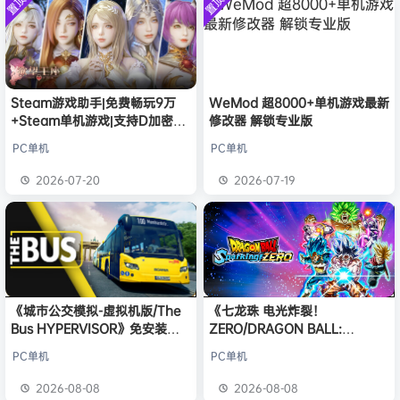
置顶
置顶
中文版
欢迎
普洱
加入本站
8月6日
安装中文
）免安装
版
中文版
欢迎
0**3
加入本站
8月6日
欢迎
c***s
加入本站
8月6日
欢迎
V****y
加入本站
8月6日
欢迎
兔****
加入本站
6小时前
Steam游戏助手|免费畅玩9万
WeMod 超8000+单机游戏最新
+Steam单机游戏|支持D加密以
修改器 解锁专业版
欢迎
q********6
加入本站
8小时前
及育碧D加密授权
大**颠
签到获取
64
点积分
14小时前
PC单机
PC单机
欢迎
大**颠
加入本站
14小时前
2026-07-20
2026-07-19
欢迎
我*的
加入本站
14小时前
《城市公交模拟-虚拟机版/The
《七龙珠 电光炸裂！
Bus HYPERVISOR》免安装中
ZERO/DRAGON BALL:
文版
Sparking! ZERO》免安装中文
PC单机
PC单机
版
2026-08-08
2026-08-08