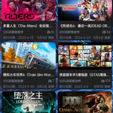
多重人生（The Alters）免安装中文版
《死或生6：最后一战/DEAD OR ALI
31
34
50GB
冒险
制作
80GB
剧情
动作
发行日期：2025-6-13
8月4日 更新
发行日期：2026-6-24
8月4日 更新
模拟火车世界6（Train Sim World 6）免安装中文版
侠盗猎车手5增强版（GTA5增强版（Gran
7
178
35GB
冒险
探索
105GB
冒险
动作
发行日期：2025-9-30
8月2日 更新
发行日期：2025-3-4
8月1日 更新