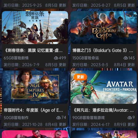
发行日期：2025-9-25
8月5日 更新
发行日期：2025-8-27
8月5日 更新
《刺客信条：黑旗 记忆重置-虚拟机版/Assassin’s Creed Black Flag Re
博德之门3（Baldur’s Gate 3）
499
145
65GB
冒险
剧情
150GB
冒险
命运
发行日期：2026-7-9
8月5日 更新
发行日期：2023-8-3
8月4日 更新
更新
帝国时代4：年度版（Age of Empires IV: Anniversary Edition）免安
《阿凡达：潘多拉边境/Avatar: Front
74
9
50GB
冒险
制作
90GB
冒险
冒险游戏
发行日期：2021-10-28
8月4日 更新
发行日期：2024-6-17
8月9日 更新