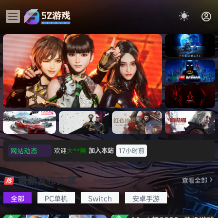
《识质存
在/PRAG
MATA》
《乐高蝙
免安装中
蝠侠：黑
文版
暗骑士之
《剑星/Stellar Blade》本体
《刺客信
遗/LEGO
网站动态
欢迎
大**颠
加入本站
17小时前
+修改器打包下载 解压即玩
条：
Batman:
影/Assas
欢迎
我*的
加入本站
18小时前
Legacy
极限竞
《原子之
红色沙漠-
生化危机
sin’s
of the
欢迎
D****Z
加入本站
8月7日
速：地平
心/Atomi
虚拟机版
9：安魂
最新发布文章
Creed
查看全部
Dark
线
c
（Crimso
曲
欢迎
有*酱
加入本站
8月7日
Shadow
Knight》
6（Forza
Heart》
n Desert
（Reside
s》免安装
全部
PC单机
Switch
安卓手游
e******i
签到获取
43
点积分
8月7日
免安装中
Horizon
免安装中
HYPERVI
nt Evil
版，非虚
文版
欢迎
Q*H
加入本站
8月6日
6）免安装
文版
SOR）免
Requiem
拟机