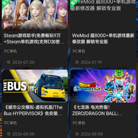
置顶
置顶
中文版
欢迎
e******i
加入本站
安装中文
8月6日
）免安装
版
中文版
普洱
签到获取
39
点积分
8月6日
欢迎
普洱
加入本站
8月6日
欢迎
0**3
加入本站
8月6日
欢迎
c***s
加入本站
8月6日
Steam游戏助手|免费畅玩9万
WeMod 超8000+单机游戏最新
+Steam单机游戏|支持D加密以
修改器 解锁专业版
欢迎
V****y
加入本站
8月6日
及育碧D加密授权
欢迎
兔****
加入本站
9小时前
PC单机
PC单机
欢迎
q********6
加入本站
12小时前
2026-07-20
2026-07-19
大**颠
签到获取
64
点积分
17小时前
《城市公交模拟-虚拟机版/The
《七龙珠 电光炸裂！
Bus HYPERVISOR》免安装中
ZERO/DRAGON BALL:
文版
Sparking! ZERO》免安装中文
PC单机
PC单机
版
2026-08-08
2026-08-08