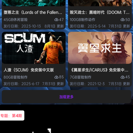
堕落之主（Lords of the Fallen）免安装中文版
毁灭战士：黑暗时代（DOOM: The D
47
50
45GB
休闲
冒险
100GB
制作
动作
发行日期：2023-10-13
8月1日 更新
发行日期：2025-5-14
7月31日 更新
人渣（SCUM）免安装中文版
《翼星求生/ICARUS》免安装中文版
85
45
80GB
冒险
制作
7GB
冒险
制作
发行日期：2025-6-17
7月31日 更新
发行日期：2021-12-3
7月31日 更新
加载更多
专题：第
4
期