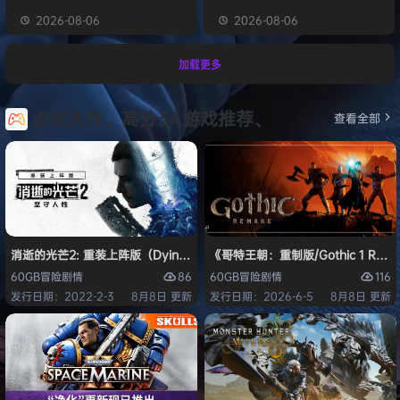
2026-08-06
2026-08-06
加载更多
必玩大作、高分3A游戏推荐、
查看全部
消逝的光芒2: 重装上阵版（Dying Light 2 Stay Human: Reloaded Ed
《哥特王朝：重制版/Gothic 1 Re
86
116
60GB
冒险
剧情
60GB
冒险
剧情
发行日期：2022-2-3
8月8日 更新
发行日期：2026-6-5
8月8日 更新