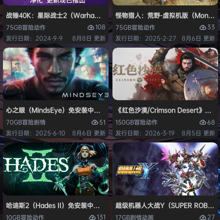
战锤40K：星际战士2（Warhammer 40,000: Space Marine 2）免安装
怪物猎人：荒野-虚拟机版（Monster H
108
33
75GB
冒险
动作
75GB
冒险
动作
发行日期：2024-9-9
8月8日 更新
发行日期：2025-2-27
8月6日 更新
心之眼（MindsEye）免安装中文版
《红色沙漠/Crimson Desert》免
51
68
70GB
冒险
剧情
150GB
冒险
动作
发行日期：2025-6-10
8月6日 更新
发行日期：2026-3-19
8月5日 更新
哈迪斯2（Hades II）免安装中文版
超级机器人大战Y（SUPER ROBOT
131
27
10GB
冒险
动作
17GB
剧情
动画