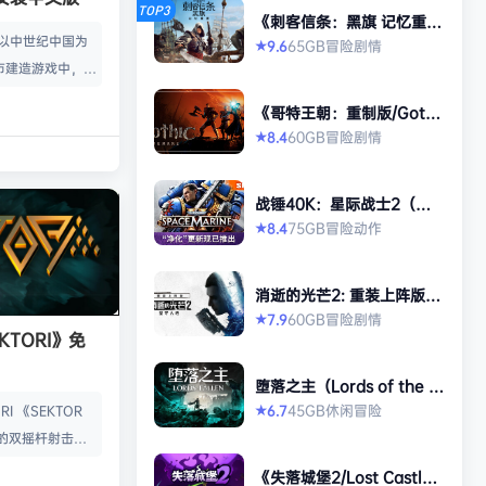
TOP3
《刺客信条：黑旗 记忆重
置-虚拟机版/Assassin’s Cr
款以中世纪中国为
65GB
冒险
剧情
9.6
★
eed Black Flag Resynced
市建造游戏中，规
HYPERVISOR》免安装中文
版
心。你从一名朴实
《哥特王朝：重制版/Gothi
渐进地规划、生产
c 1 Remake》免安装中文
60GB
冒险
剧情
8.4
★
版
管理村民，搭建生
让你的村落以自己
战锤40K：星际战士2（Wa
—无压力，并享受
rhammer 40,000: Space
75GB
冒险
动作
8.4
★
就感。 探索三大
Marine 2）免安装中文版
、沙漠平原与肥沃
独特资源、挑战与
消逝的光芒2: 重装上阵版
景致。地貌不仅是
（Dying Light 2 Stay Hu
60GB
冒险
剧情
7.9
★
man: Reloaded Edition）
KTORI》免
的策略与可达成的
免安装中文版
…
堕落之主（Lords of the F
allen）免安装中文版
45GB
休闲
冒险
6.7
I 《SEKTOR
★
的双摇杆射击游
技音乐的激烈。谨
《失落城堡2/Lost Castle