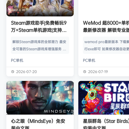
欢迎
1******4
加入本站
8月5日
l***g
签到获取
28
点积分
8月5日
w******g
签到获取
49
点积分
8月4日
欢迎
w******g
加入本站
8月4日
Steam游戏助手|免费畅玩9
WeMod 超8000+
欢迎
D****Z
加入本站
12小时前
万+Steam单机游戏|支持D
最新修改器 解锁专业
欢迎
有*酱
加入本站
14小时前
加密以及育碧D加密授权
解锁Steam游戏库的全部潜力 最安
wemod pro最新版本 下载
e******i
签到获取
43
点积分
16小时前
全可靠的Steam游戏库增强服务 工
行exe即可 如果修改器自动更
欢迎
Q*H
加入本站
8月6日
具优点： 不修改任何电脑设置、不
旧修改器目录 resources\ap
PC单机
PC单机
修改任何steam设置、安全可靠、
r 这个文件替换到新版的即可
可入库游戏总数 94000+、无视已
Mod 目前支持超过千款热门
2026-07-20
2026-07-19
下架和锁区游戏、支持大多数游戏联
且每周都会追加游戏列表。
机。 无需为每一款游戏单独付费，
修改器原作者都入驻了，所
只需支付一次工具费用或订阅费，即
内容更新应该也是最全、最
可永久访问工具库内的成千上万款游
千款游戏听起来不多，但其
戏，包括昂贵的3A大作。 极大地降
盖了主流热门游戏【资源名
低了玩游戏的经济门槛，让玩家可以
emod pro【资源版本】：
心之眼（MindsEye）免安
星辰群岛（Star Bird
无压力地尝试各种类型的游戏。操
大…
装中文版
安装中文版
作…