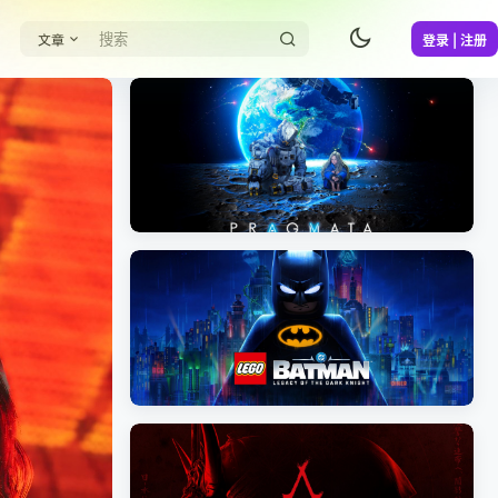
文章
登录 | 注册
《识质存在/PRAGMATA》免安装中文版
《乐高蝙蝠侠：黑暗骑士之遗/LEGO