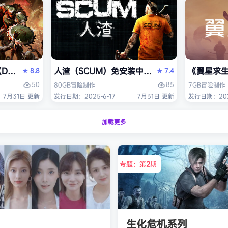
OM: The Dark Ages）免安装中文版
人渣（SCUM）免安装中文版
《翼星求生
8.8
7.4
★
★
50
85
80GB
冒险
制作
7GB
冒险
制作
7月31日 更新
发行日期：2025-6-17
7月31日 更新
发行日期：2021
加载更多
专题：第
2
期
生化危机系列