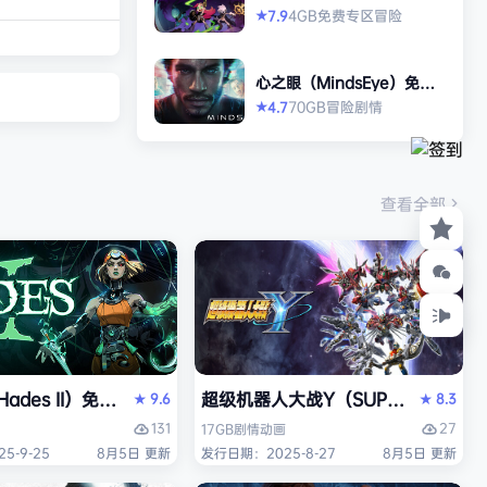
打造强大的构筑，
2》免安装中文版
4GB
免费专区
冒险
7.9
★
场，迎战源源不断
目。这款游戏需要
心之眼（MindsEye）免安
人肾上腺素飙升，
装中文版
70GB
冒险
剧情
4.7
★
撼音乐，可以令你
识状态。 玩法简
耗时较短，大量挑
游戏特色 战役模
查看全部
关卡动态变化，敌
ades II）免安装中文版
超级机器人大战Y（SUPER ROBOT
9.6
8.3
★
★
131
27
17GB
剧情
动画
5-9-25
8月5日 更新
发行日期：2025-8-27
8月5日 更新