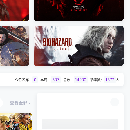
Batman: Legacy of the Dark Knight》
免安装中文版
007 初露锋芒（007 First Li
《刺客信条：影/Assassin’s Creed
Shadows》免安装版，非虚拟机
0
307
14200
1572
今日发布：
本周：
总数：
玩家数：
人
Desert
生化危机9：安魂曲（Resident Evil
Requiem）免安装中文版
查看全部