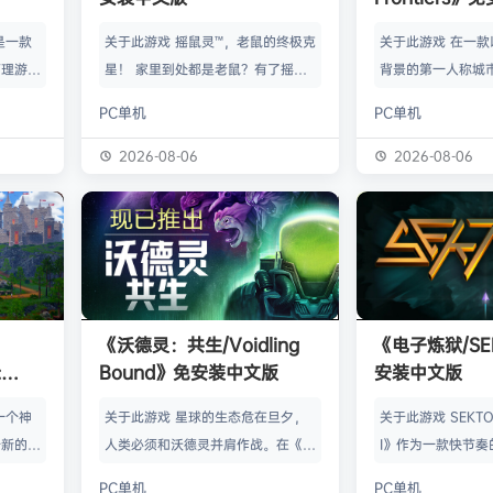
》是一款
关于此游戏 摇鼠灵™，老鼠的终极克
关于此游戏 在一
管理游
星！ 家里到处都是老鼠？有了摇鼠
背景的第一人称城
群，让族
灵™，彻底告别鼠患！全新手段，杀
划、建造并放松身
PC单机
PC单机
类题材的
灭所有不速之客！拿在手上大力摇，
的工匠起步，循序
游太空滋
剩下的交给摇鼠灵™就行了。不用夹
并筑起宏伟建筑。
2026-08-06
2026-08-06
会感激你
子，不会搞得乱糟糟，也不用偷偷摸
产链，打磨物流，
鸟群没了
摸丢死老鼠！ 有了摇鼠灵™，一切尽
的节奏繁荣发展—
，这也只
在掌握！把那只老鼠摇到服从，看着
精巧系统带来的成
描附近
“鼠条”填满。摇得多了，就能慢慢彻
区域——山间隘口
各种隐藏
底解决你的问题了。摇鼠灵™起效
河谷——各自拥有
，也可能
快，用法简单，效果绝佳，让你的烦
令人忍不住截图的
《沃德灵：共生/Voidling
《电子炼狱/SE
设施，以
恼瞬间无影无踪。 为什么选择摇鼠
背景；它会塑造你
:
Bound》免安装中文版
安装中文版
灵™？ 轻松…
目标。发掘古老工
安装中文
一个神
关于此游戏 星球的生态危在旦夕，
关于此游戏 SEKTOR
个新的幻
人类必须和沃德灵并肩作战。在《沃
I》作为一款快节奏
。 在
德灵：共生》中，你将扮演一名太空
戏，融合了硬式科
PC单机
PC单机