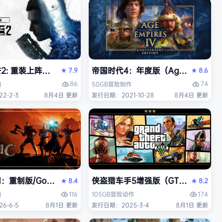
 重装上阵版（Dying Light 2 Stay Human: Reloaded E
帝国时代4：年度版（Age of Empires 
7.9
8.6
★
★
86
74
情
50GB
冒险
制作
2-2-3
8月4日 更新
发行日期：2021-10-28
8月4日 更新
中文版
重制版/Gothic 1 Remake》免安装中文版
侠盗猎车手5增强版（GTA5增强版（Gran
8.4
8.2
★
★
116
174
情
105GB
冒险
动作
6-6-5
8月1日 更新
发行日期：2025-3-4
8月1日 更新