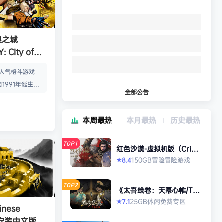
狼之城
 City of
s）免安装中文版
的人气格斗游戏
1991年诞生以
全部公告
年代格斗游戏的热
狼 -MARK OF
本周最热
本月最热
历史最热
』起，时隔26年，
传说 City of
TOP1
终于登场！ ■新实装
红色沙漠-虚拟机版（Crims
on Desert HYPERVISO
系统”！ 新实装
150GB
冒险
冒险游戏
8.4
★
R）免安装中文版
以从战斗开始发动各
武技”、“REV加
TOP2
《太吾绘卷：天幕心帷/The
…
Scroll of Taiwu : Beyond
25GB
休闲
免费专区
7.1
★
The Dom》免安装中文版
nese
》免安装中文版