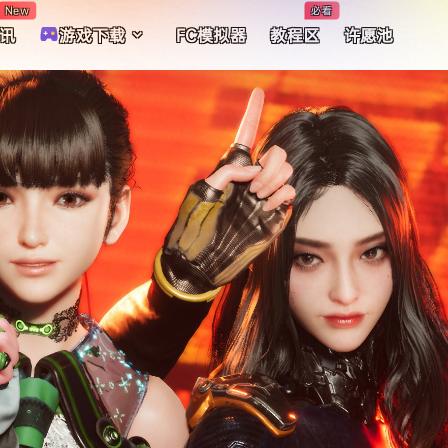
New
必看
讯
游戏下载
FC模拟器
教程区
许愿池