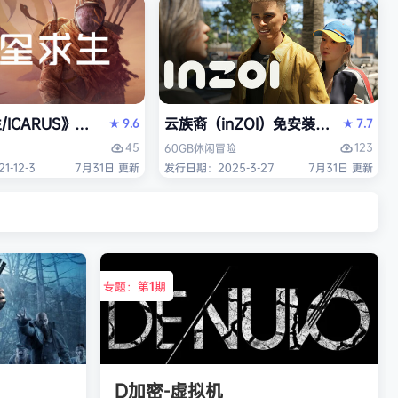
/ICARUS》免安装中文版
云族裔（inZOI）免安装中文版
9.6
7.7
★
★
45
123
60GB
休闲
冒险
-12-3
7月31日 更新
发行日期：2025-3-27
7月31日 更新
专题：第
1
期
D加密-虚拟机