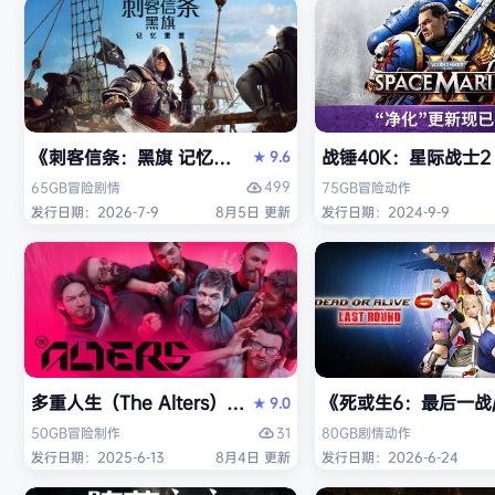
《刺客信条：黑旗 记忆重置-虚拟机版/Assassin’s Creed Bl
战锤40K：星际战士2（W
9.6
★
499
65GB
冒险
剧情
75GB
冒险
动作
发行日期：2026-7-9
8月5日 更新
发行日期：2024-9-9
多重人生（The Alters）免安装中文版
《死或生6：最后一战/DE
9.0
★
31
50GB
冒险
制作
80GB
剧情
动作
发行日期：2025-6-13
8月4日 更新
发行日期：2026-6-24