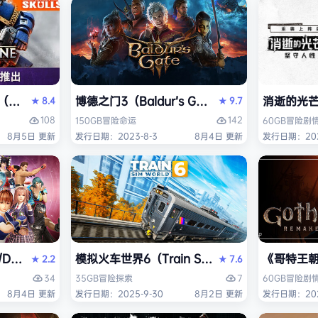
ack Flag Resynced HYPERVISOR》免安装中文版
arhammer 40,000: Space Marine 2）免安装中文版
博德之门3（Baldur’s Gate 3）免安装中文版
消逝的光芒2:
8.4
9.7
★
★
108
142
150GB
冒险
命运
60GB
冒险
剧
8月5日 更新
发行日期：2023-8-3
8月4日 更新
发行日期：202
AD OR ALIVE 6 Last Round》免安装中文版
模拟火车世界6（Train Sim World 6）免安装
《哥特王朝：
2.2
7.6
★
★
34
7
35GB
冒险
探索
60GB
冒险
剧
8月4日 更新
发行日期：2025-9-30
8月2日 更新
发行日期：202