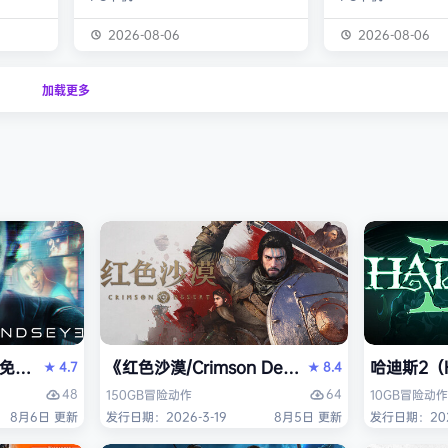
经熟悉的
生物学家，与被称为“沃德灵”的生物
慎选择升级项目，
的方式呈
神经链接。不断孵化、培育、升级、
置身风云变幻的战
2026-08-06
2026-08-06
个开放
进化你的沃德灵伙伴们，与它们一同
地敌人和恢弘的头
一个有趣
对抗寄生疫病，夺回被腐败蹂躏的绿
全神贯注，玩法令
加载更多
与怪物
色星球。 忘掉作为人类的行为直
配合视觉冲击和震
论是在表
觉，这次你将化身沃德灵，与它们神
进入完全不同的意
扮演一
经连接，以第三人称射击作为核心，
洁纯粹，单局游戏
完成一项
充分利用不同沃德灵的射击风格应对
战，重玩度很高。 
拯救地
多变的战场局面，并且在闪避、格
式包含五个世界，
挡、反击等技能的配…
人种…
PERVISOR）免安装中文版
e）免安装中文版
《红色沙漠/Crimson Desert》免安装中文版
哈迪斯2（H
4.7
8.4
★
★
48
64
150GB
冒险
动作
10GB
冒险
动作
8月6日 更新
发行日期：2026-3-19
8月5日 更新
发行日期：202