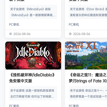
关于此游戏 《MindsEye》战役
关于此游戏 《Star Birds
《MindsEye》是一款剧情叙事驱动
美轮美奂的科幻建造和资源
的惊悚风格单人动作冒险游戏，故事
戏，你将指引遨游太空的鸟
PC单机
PC单机
背景设定在近未来沙漠城市红石城。
群繁盛起来。不论是熟知此
你将扮演雅各布·迪亚兹——一名退
老手玩家，还是只想浅尝神
2026-08-06
2026-08-06
役士兵，因被植入了神秘的神经植入
味的路人过客，星辰群鸟都
体而饱受支离破碎的记忆困扰。在电
的陪伴。什么，你说是因为
影化叙事的战役中，你将执行任务、
你，就立马出乱子？哎呀呀
揭开过往谜团，并直面一场涉及失控
是其中一个原因而已啦。 扫
人工智能、腐败企业与无序军事力量
的小行星，操纵漫游车揭露
的惊天阴谋——这场危机的波及范围
的资源，可能是冰块和金属
《挂机破坏神/IdleDiablo》
《命运之弦11：魔法之
远不止红石城本身。 红石城 红石城
是某些未知之物。建造生产
免安装中文版
梦/Strings of Fate XI
是…
便开采资…
Magic dream》免
关于此游戏 这是一款挂机刷宝游戏
关于此游戏 命运之弦十一：
版
主打万物皆可刷 你付出了时间就必
奇的梦想是一个尝试创造一
然会有所收获 没有最强的装备 只有
想冒险世界的RPG类型的球迷
PC单机
PC单机