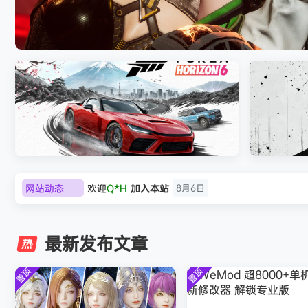
《刺客信条：黑旗 记忆重置-虚拟机版/Assassin’
HYPERVISOR》免安装中文版
网站动态
欢迎
e******i
加入本站
8月6日
极限竞速：地平线6（Forza Horizon 6）免
《原子之心/
普洱
签到获取
39
点积分
8月6日
安装中文版
欢迎
普洱
加入本站
8月6日
最新发布文章
欢迎
0**3
加入本站
8月6日
欢迎
c***s
加入本站
8月6日
置顶
置顶
欢迎
V****y
加入本站
8月6日
欢迎
j***j
加入本站
8月6日