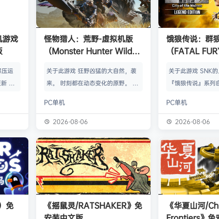
单机游戏
怪物猎人：荒野-虚拟机版
饿狼传说：群
版
（Monster Hunter Wilds
（FATAL FURY:
HYPERVISOR）免安装中文
the Wolve
解压运
关于此游戏 狂野凶猛的大自然，袭
关于此游戏 SNK
版
新 把
来。 时刻都在动态变化的原野。 这
『饿狼传说』系列自
p.asa
是个关于生活在具有两面性的世界中
来一直引领着90
PC单机
PC单机
。 We
的怪物与人们的故事。 你会化为以
潮。从1999年的『饿
游戏，
狩猎强大怪物为生的“猎人”，使用狩
THE WOLVES-
2026-08-06
2026-08-06
由于很多
猎获得的素材打造更强的武器防具，
系列的最新作品『饿狼
以修改器
并逐渐解明这个世界与人们之间的关
the Wolves』
及时的。
联。 进化的狩猎动作，寻求连续不
了加速兴奋的“REV
实已经涵
断的沉浸感，究极的狩猎体验正等待
的“REV系统”可
称】：w
你的到来。 故事 数年前，在公会还
种特殊攻击！“REV
【资源
没有调查过的未踏足领域“封禁之地”
速”，还有S.P.G.区
s）免
《摇鼠灵/RATSHAKER》免
《华夏山河/Chi
的边境上，一名少年“纳塔”获救。
安装中文版
Frontiers
公会根…