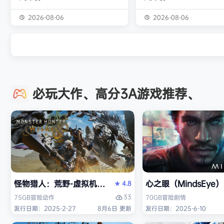
独属于你的强大构筑 装备获取 游戏
虚幻引擎的帮助下，使用已
中的[装备][技能][护身符]主要通过
图形技术和机制以丰富多彩
2026-08-06
2026-08-06
与怪物战斗胜利后随机获得 并可通
现游戏世界。 玩家将看到一
过[打造]、[合成]等系统将装备打造
的世界，令人兴奋的任务，
成[绝世神器]从而战胜更加强大的怪
的情节和谜题。 英雄将面临
物 社交媒体 官方1群：190422729
的战斗和与老板的战斗，无
章节&难度 游戏主要拥有5个章节，
面上还是在地牢里。 你必须
必玩大作、高分3A游戏推荐、
每个大型章节有若干小关卡。 难度
组由命运聚集的五个角色来
可分为：…
伟大的使命-从古老的邪恶中
球！ 一个古老…
怪物猎人：荒野-虚拟机版（Monster Hunter Wilds HY
心之眼（MindsEy
4.8
★
33
75GB
冒险
动作
70GB
冒险
剧情
发行日期：2025-2-27
8月6日 更新
发行日期：2025-6-10