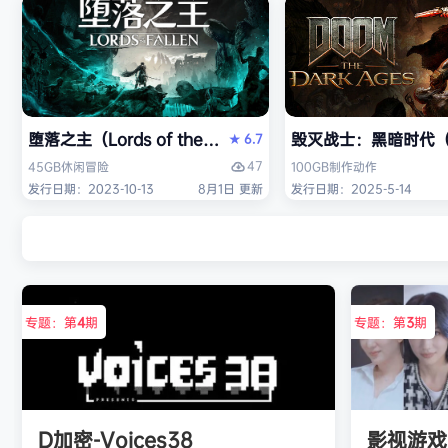
堕落之主（Lords of the Fallen）免安装中文版
毁灭战士：黑暗时代（DO
6.7
★
47
45GB
休闲
冒险
100GB
制作
动作
发行日期：2023-10-13
8月1日 更新
发行日期：2025-5-14
专题：第
4
期
专题：第
3
期
D加密-Voices38
影视游戏