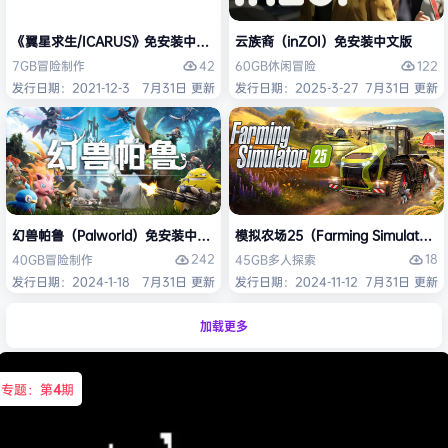
《翼星求生/ICARUS》免安装中文版
云族裔（inZOI）免安装中文版
42
122
7GB
冒险
制作
60GB
休闲
冒险
发行日期：2021-12-3
7月31日 更新
发行日期：2025-3-27
7月31日 更新
幻兽帕鲁（Palworld）免安装中文版
模拟农场25（Farming Simulato
242
18
40GB
冒险
制作
45GB
多人
探索
发行日期：2024-1-18
7月31日 更新
发行日期：2024-11-12
7月31日 更新
加载更多
专题：第
4
期