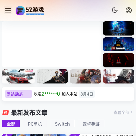
《识质存
在/PRAG
MATA》
《乐高蝙
免安装中
蝠侠：黑
文版
暗骑士之
《刺客信条：黑旗 记忆重置-
007 初露
《刺客信
遗/LEGO
网站动态
欢迎
k******2
加入本站
8月4日
虚拟机版/Assassin’s Creed
Light
条：
Batman:
影/Assas
欢迎
C****i
加入本站
8月4日
Legacy
Black Flag Resynced
极限竞
《原子之
红色沙漠-
生化危机
sin’s
of the
欢迎
2***5
加入本站
8月4日
速：地平
心/Atomi
虚拟机版
9：安魂
最新发布文章
Creed
查看全部
HYPERVISOR》免安装中文
Dark
线
c
（Crimso
曲
欢迎
h*********0
加入本站
8月3日
Shadow
Knight》
版
6（Forza
Heart》
n Desert
（Reside
s》免安装
全部
PC单机
Switch
安卓手游
欢迎
l*w
加入本站
8月2日
免安装中
Horizon
免安装中
HYPERVI
nt Evil
版，非虚
文版
旋律
签到获取
41
点积分
8月1日
6）免安装
文版
SOR）免
Requiem
拟机