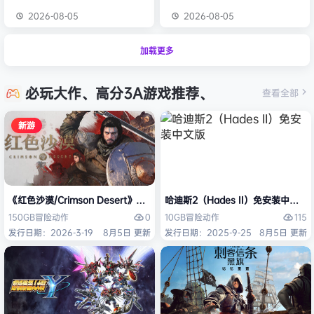
2026-08-05
2026-08-05
加载更多
必玩大作、高分3A游戏推荐、
查看全部
新游
《红色沙漠/Crimson Desert》免安装中文版
哈迪斯2（Hades II）免安装中文版
0
115
150GB
冒险
动作
10GB
冒险
动作
发行日期：2026-3-19
8月5日 更新
发行日期：2025-9-25
8月5日 更新