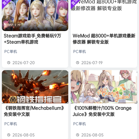
置顶
置顶
中文版
欢迎
y**u
加入本站
7月31日
安装中文
）免安装
版
中文版
旋律
签到获取
20
点积分
7月31日
旋律
签到获取
22
点积分
7月30日
欢迎
m*******n
加入本站
7月30日
欢迎
1******4
加入本站
16小时前
Steam游戏助手_免费畅玩9万
WeMod 超8000+单机游戏最新
+Steam单机游戏
修改器 解锁专业版
l***g
签到获取
28
点积分
20小时前
w******g
签到获取
49
点积分
8月4日
PC单机
PC单机
欢迎
w******g
加入本站
8月4日
2026-07-20
2026-07-19
欢迎
Z******U
加入本站
8月4日
《钢铁指挥官/Mechabellum》
《100%鲜橙汁/100% Orange
免安装中文版
Juice》免安装中文版
PC单机
PC单机
2026-08-05
2026-08-05