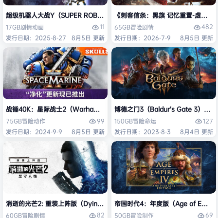
超级机器人大战Y（SUPER ROBOT WARS Y）免安装中文版
《刺客信条：黑旗 记忆重置-虚拟机版/Assas
11
482
17GB
剧情
动画
65GB
冒险
剧情
发行日期：2025-8-27
8月5日 更新
发行日期：2026-7-9
8月5日 更新
战锤40K：星际战士2（Warhammer 40,000: Space Marine 2）免安装
博德之门3（Baldur’s Gate 3）
99
127
75GB
冒险
动作
150GB
冒险
命运
发行日期：2024-9-9
8月5日 更新
发行日期：2023-8-3
8月4日 更新
消逝的光芒2: 重装上阵版（Dying Light 2 Stay Human: Reloaded Ed
帝国时代4：年度版（Age of Empires 
82
69
60GB
冒险
剧情
50GB
冒险
制作