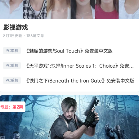
影视游戏
8月1日
更新 · 186篇文章
《魅魔的游戏/Soul Touch》免安装中文版
PC单机
《天平游戏1:抉择/Inner Scales 1：Choice》免安装中文版
PC单机
《铁门之下/Beneath the Iron Gate》免安装中文版
PC单机
专题：第
2
期