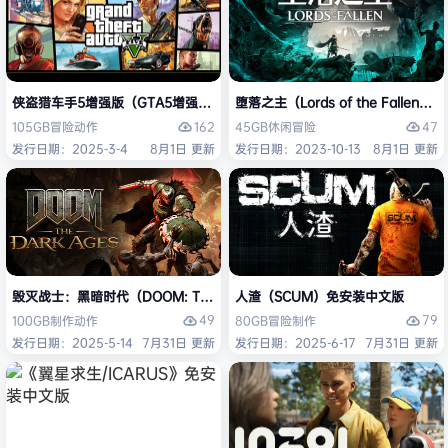
侠盗猎车手5增强版（GTA5增强版（Grand Theft Auto V Enhanced
堕落之主（Lords of the Fallen
162
47
105GB
冒险
动作
45GB
休闲
冒险
发行日期：2025-3-4
8月1日 更新
发行日期：2023-10-13
8月1日 更新
毁灭战士：黑暗时代（DOOM: The Dark Ages）免安装中文版
人渣（SCUM）免安装中文版
49
79
100GB
制作
动作
80GB
冒险
制作
发行日期：2025-5-14
7月31日 更新
发行日期：2025-6-17
7月31日 更新