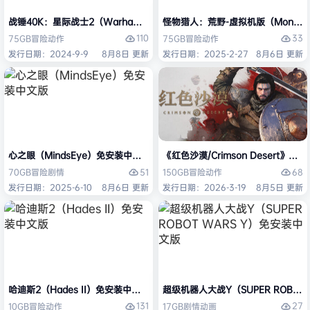
战锤40K：星际战士2（Warhammer 40,000: Space Marine 2）免安装
怪物猎人：荒野-虚拟机版（Monster H
110
33
75GB
冒险
动作
75GB
冒险
动作
发行日期：2024-9-9
8月8日 更新
发行日期：2025-2-27
8月6日 更新
心之眼（MindsEye）免安装中文版
《红色沙漠/Crimson Desert》免
51
68
70GB
冒险
剧情
150GB
冒险
动作
发行日期：2025-6-10
8月6日 更新
发行日期：2026-3-19
8月5日 更新
哈迪斯2（Hades II）免安装中文版
超级机器人大战Y（SUPER ROBOT
131
27
10GB
冒险
动作
17GB
剧情
动画