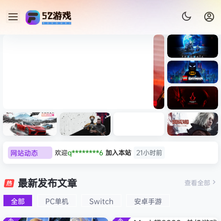
《识质存
在/PRAG
MATA》
《乐高蝙
免安装中
蝠侠：黑
文版
暗骑士之
《剑星/Stellar Blade》本体
《刺客信
遗/LEGO
网站动态
欢迎
q********6
加入本站
21小时前
+修改器打包下载 解压即玩
条：
Batman:
影/Assas
大**颠
签到获取
64
点积分
8月8日
Legacy
极限竞
《原子之
红色沙漠-
生化危机
sin’s
of the
欢迎
大**颠
加入本站
8月8日
速：地平
心/Atomi
虚拟机版
9：安魂
最新发布文章
Creed
查看全部
Dark
线
c
（Crimso
曲
欢迎
我*的
加入本站
8月8日
Shadow
Knight》
6（Forza
Heart》
n Desert
（Reside
s》免安装
全部
PC单机
Switch
安卓手游
欢迎
D****Z
加入本站
8月7日
免安装中
Horizon
免安装中
HYPERVI
nt Evil
版，非虚
文版
欢迎
有*酱
加入本站
8月7日
6）免安装
文版
SOR）免
Requiem
拟机