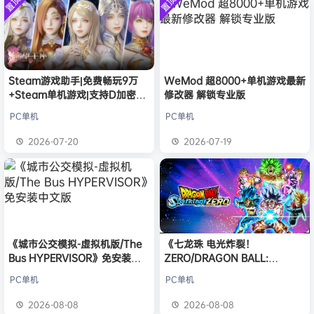
置顶
置顶
中文版
e******i
签到获取
43
安装中文
点积分
8月7日
）免安装
版
中文版
欢迎
Q*H
加入本站
8月6日
欢迎
e******i
加入本站
8月6日
普洱
签到获取
39
点积分
8月6日
欢迎
普洱
加入本站
8月6日
Steam游戏助手|免费畅玩9万
WeMod 超8000+单机游戏最新
+Steam单机游戏|支持D加密以
修改器 解锁专业版
欢迎
0**3
加入本站
8月6日
及育碧D加密授权
欢迎
c***s
加入本站
8月6日
PC单机
PC单机
欢迎
沉*****松
加入本站
2小时前
2026-07-20
2026-07-19
欢迎
兔****
加入本站
18小时前
《城市公交模拟-虚拟机版/The
《七龙珠 电光炸裂！
Bus HYPERVISOR》免安装中
ZERO/DRAGON BALL:
文版
Sparking! ZERO》免安装中文
PC单机
PC单机
版
2026-08-08
2026-08-08