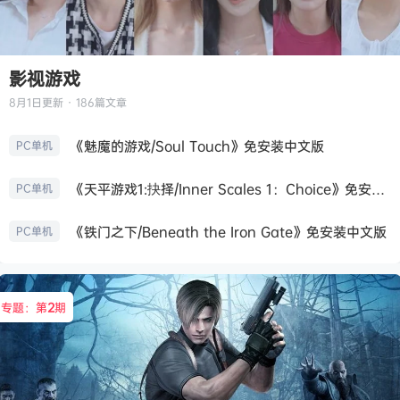
影视游戏
8月1日
更新 · 186篇文章
《魅魔的游戏/Soul Touch》免安装中文版
PC单机
《天平游戏1:抉择/Inner Scales 1：Choice》免安装中文版
PC单机
《铁门之下/Beneath the Iron Gate》免安装中文版
PC单机
专题：第
2
期