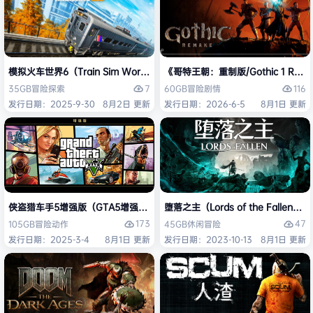
模拟火车世界6（Train Sim World 6）免安装中文版
《哥特王朝：重制版/Gothic 1 Re
7
116
35GB
冒险
探索
60GB
冒险
剧情
发行日期：2025-9-30
8月2日 更新
发行日期：2026-6-5
8月1日 更新
侠盗猎车手5增强版（GTA5增强版（Grand Theft Auto V Enhanced
堕落之主（Lords of the Fallen
173
47
105GB
冒险
动作
45GB
休闲
冒险
发行日期：2025-3-4
8月1日 更新
发行日期：2023-10-13
8月1日 更新