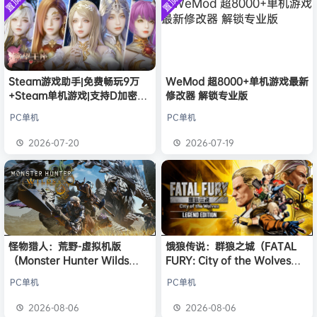
置顶
置顶
中文版
l***g
签到获取
28
点积分
安装中文
8月5日
）免安装
版
中文版
w******g
签到获取
49
点积分
8月4日
欢迎
w******g
加入本站
8月4日
欢迎
D****Z
加入本站
10小时前
欢迎
有*酱
加入本站
12小时前
Steam游戏助手|免费畅玩9万
WeMod 超8000+单机游戏最新
+Steam单机游戏|支持D加密以
修改器 解锁专业版
e******i
签到获取
43
点积分
14小时前
及育碧D加密授权
欢迎
Q*H
加入本站
8月6日
PC单机
PC单机
欢迎
e******i
加入本站
8月6日
2026-07-20
2026-07-19
普洱
签到获取
39
点积分
8月6日
怪物猎人：荒野-虚拟机版
饿狼传说：群狼之城（FATAL
（Monster Hunter Wilds
FURY: City of the Wolves）
HYPERVISOR）免安装中文版
免安装中文版
PC单机
PC单机
2026-08-06
2026-08-06