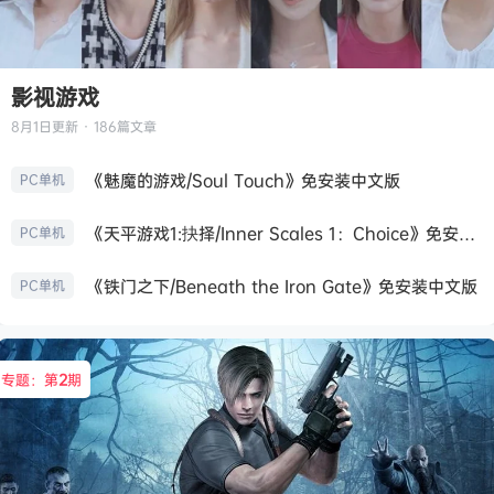
影视游戏
8月1日
更新 · 186篇文章
《魅魔的游戏/Soul Touch》免安装中文版
PC单机
《天平游戏1:抉择/Inner Scales 1：Choice》免安装中文版
PC单机
《铁门之下/Beneath the Iron Gate》免安装中文版
PC单机
专题：第
2
期