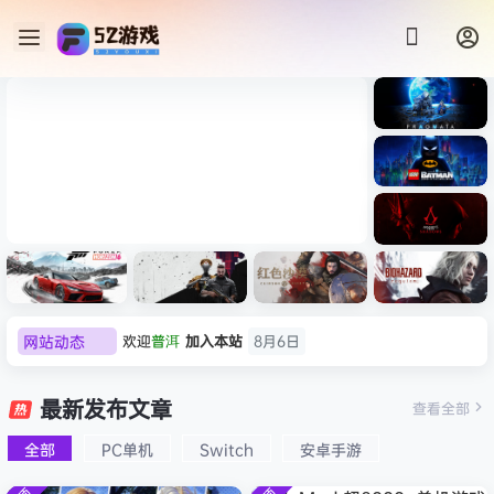
《识质存
在/PRAG
MATA》
《乐高蝙
免安装中
蝠侠：黑
文版
暗骑士之
007 初露锋芒（007 First
《剑星/St
《刺客信
遗/LEGO
网站动态
欢迎
普洱
加入本站
8月6日
Light ）免安装中文版
+修改器
条：
Batman:
影/Assas
欢迎
0**3
加入本站
8月6日
Legacy
极限竞
《原子之
红色沙漠-
生化危机
sin’s
of the
欢迎
c***s
加入本站
8月6日
速：地平
心/Atomi
虚拟机版
9：安魂
最新发布文章
Creed
查看全部
Dark
线
c
（Crimso
曲
欢迎
V****y
加入本站
8月6日
Shadow
Knight》
6（Forza
Heart》
n Desert
（Reside
s》免安装
全部
PC单机
Switch
安卓手游
欢迎
j***j
加入本站
8月6日
免安装中
Horizon
免安装中
HYPERVI
nt Evil
版，非虚
文版
欢迎
1******4
加入本站
8月5日
6）免安装
文版
SOR）免
Requiem
拟机