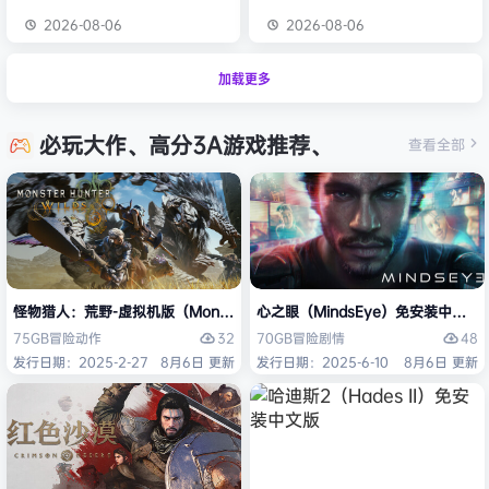
2026-08-06
2026-08-06
加载更多
必玩大作、高分3A游戏推荐、
查看全部
怪物猎人：荒野-虚拟机版（Monster Hunter Wilds HYPERVISOR）免
心之眼（MindsEye）免安装中文版
32
48
75GB
冒险
动作
70GB
冒险
剧情
发行日期：2025-2-27
8月6日 更新
发行日期：2025-6-10
8月6日 更新