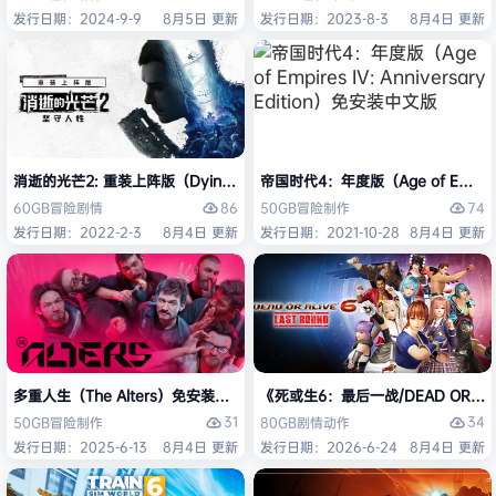
发行日期：2024-9-9
8月5日 更新
发行日期：2023-8-3
8月4日 更新
消逝的光芒2: 重装上阵版（Dying Light 2 Stay Human: Reloaded Ed
帝国时代4：年度版（Age of Empires 
86
74
60GB
冒险
剧情
50GB
冒险
制作
发行日期：2022-2-3
8月4日 更新
发行日期：2021-10-28
8月4日 更新
多重人生（The Alters）免安装中文版
《死或生6：最后一战/DEAD OR ALI
31
34
50GB
冒险
制作
80GB
剧情
动作
发行日期：2025-6-13
8月4日 更新
发行日期：2026-6-24
8月4日 更新