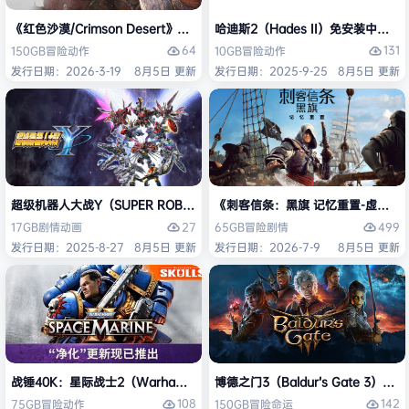
《红色沙漠/Crimson Desert》免安装中文版
哈迪斯2（Hades II）免安装中文版
64
131
150GB
冒险
动作
10GB
冒险
动作
发行日期：2026-3-19
8月5日 更新
发行日期：2025-9-25
8月5日 更新
超级机器人大战Y（SUPER ROBOT WARS Y）免安装中文版
《刺客信条：黑旗 记忆重置-虚拟机版/Assas
27
499
17GB
剧情
动画
65GB
冒险
剧情
发行日期：2025-8-27
8月5日 更新
发行日期：2026-7-9
8月5日 更新
战锤40K：星际战士2（Warhammer 40,000: Space Marine 2）免安装
博德之门3（Baldur’s Gate 3）
108
142
75GB
冒险
动作
150GB
冒险
命运