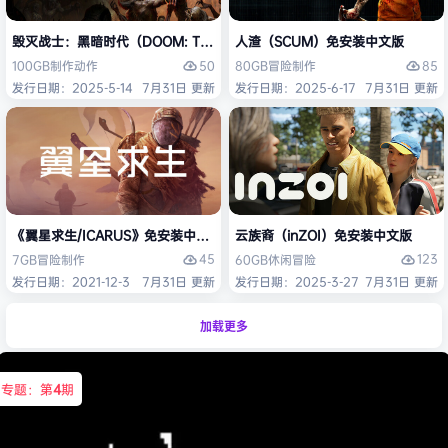
毁灭战士：黑暗时代（DOOM: The Dark Ages）免安装中文版
人渣（SCUM）免安装中文版
50
85
100GB
制作
动作
80GB
冒险
制作
发行日期：2025-5-14
7月31日 更新
发行日期：2025-6-17
7月31日 更新
《翼星求生/ICARUS》免安装中文版
云族裔（inZOI）免安装中文版
45
123
7GB
冒险
制作
60GB
休闲
冒险
发行日期：2021-12-3
7月31日 更新
发行日期：2025-3-27
7月31日 更新
加载更多
专题：第
4
期