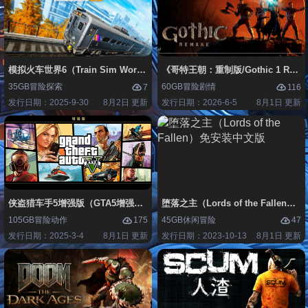
模拟火车世界6（Train Sim World 6）免安装中文版
《哥特王朝：重制版/Gothic 1 Re
35GB
冒险
探索
60GB
冒险
剧情
7
116
发行日期：2025-9-30
8月2日 更新
发行日期：2026-6-5
8月1日 更新
侠盗猎车手5增强版（GTA5增强版（Grand Theft Auto V Enhanced）
堕落之主（Lords of the Fallen
105GB
冒险
动作
45GB
休闲
冒险
175
47
发行日期：2025-3-4
8月1日 更新
发行日期：2023-10-13
8月1日 更新