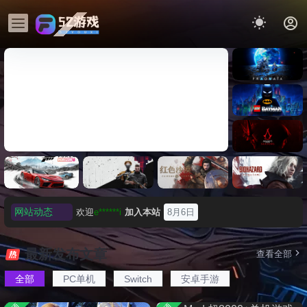
《识质存
在/PRAG
MATA》
《乐高蝙
免安装中
蝠侠：黑
文版
暗骑士之
《刺客信条：黑旗 记忆重置-
007 初露锋
欢迎
e******i
加入本站
8月6日
《刺客信
遗/LEGO
网站动态
虚拟机版/Assassin’s Creed
Light
条：
普洱
签到获取
39
点积分
8月6日
Batman:
影/Assass
Legacy of
欢迎
普洱
加入本站
8月6日
Black Flag Resynced
极限竞
《原子之
红色沙漠-
生化危机
in’s
the Dark
速：地平
心/Atomic
虚拟机版
9：安魂
欢迎
0**3
加入本站
8月6日
Creed
最新发布文章
查看全部
HYPERVISOR》免安装中文
Knight》
线
Heart》免
（Crimso
曲
Shadows
欢迎
c***s
加入本站
8月6日
免安装中
版
6（Forza
安装中文
n Desert
（Reside
》免安装
全部
PC单机
Switch
安卓手游
文版
欢迎
V****y
加入本站
8月6日
Horizon
版
HYPERVI
nt Evil
版，非虚
6）免安装
SOR）免
Requiem
欢迎
j***j
加入本站
8月6日
拟机