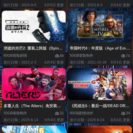
发行日期：2024-9-9
8月5日 更新
发行日期：2023-8-3
8月4日 更新
消逝的光芒2: 重装上阵版（Dying Light 2 Stay Human: Reloaded Edi
帝国时代4：年度版（Age of Empires 
60GB
冒险
剧情
50GB
冒险
制作
86
74
发行日期：2022-2-3
8月4日 更新
发行日期：2021-10-28
8月4日 更新
多重人生（The Alters）免安装中文版
《死或生6：最后一战/DEAD OR ALIV
50GB
冒险
制作
80GB
剧情
动作
31
34
发行日期：2025-6-13
8月4日 更新
发行日期：2026-6-24
8月4日 更新