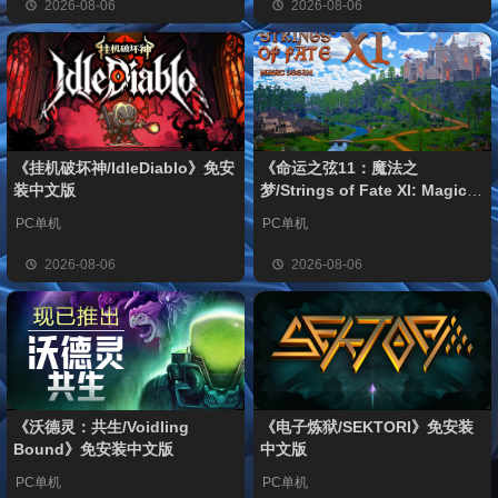
2026-08-06
2026-08-06
《挂机破坏神/IdleDiablo》免安
《命运之弦11：魔法之
装中文版
梦/Strings of Fate XI: Magic
dream》免安装中文版
PC单机
PC单机
2026-08-06
2026-08-06
《沃德灵：共生/Voidling
《电子炼狱/SEKTORI》免安装
Bound》免安装中文版
中文版
PC单机
PC单机