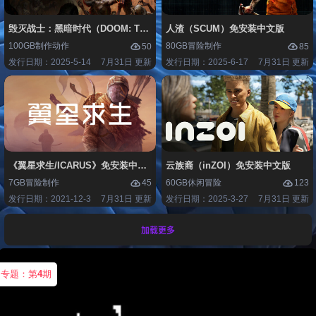
毁灭战士：黑暗时代（DOOM: The Dark Ages）免安装中文版
人渣（SCUM）免安装中文版
100GB
制作
动作
80GB
冒险
制作
50
85
发行日期：2025-5-14
7月31日 更新
发行日期：2025-6-17
7月31日 更新
《翼星求生/ICARUS》免安装中文版
云族裔（inZOI）免安装中文版
7GB
冒险
制作
60GB
休闲
冒险
45
123
发行日期：2021-12-3
7月31日 更新
发行日期：2025-3-27
7月31日 更新
加载更多
专题：第
4
期