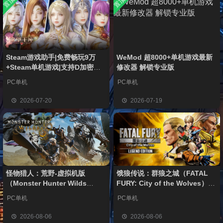
置顶
置顶
中文版
安装中文
）免安装
欢迎
1******4
加入本站
8月5日
版
中文版
l***g
签到获取
28
点积分
8月5日
w******g
签到获取
49
点积分
8月4日
欢迎
w******g
加入本站
8月4日
Steam游戏助手|免费畅玩9万
WeMod 超8000+单机游戏最新
欢迎
D****Z
加入本站
20小时前
+Steam单机游戏|支持D加密以
修改器 解锁专业版
欢迎
有*酱
加入本站
22小时前
及育碧D加密授权
PC单机
PC单机
e******i
签到获取
43
点积分
8月7日
欢迎
Q*H
加入本站
8月6日
2026-07-20
2026-07-19
怪物猎人：荒野-虚拟机版
饿狼传说：群狼之城（FATAL
（Monster Hunter Wilds
FURY: City of the Wolves）免
HYPERVISOR）免安装中文版
安装中文版
PC单机
PC单机
2026-08-06
2026-08-06