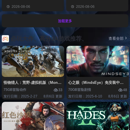
2026-08-06
2026-08-06
加载更多
必玩大作、高分3A游戏推荐、
查看全部
怪物猎人：荒野-虚拟机版（Monster Hunter Wilds HYPERVISOR）免
心之眼（MindsEye）免安装中文版
75GB
冒险
动作
70GB
冒险
剧情
33
48
发行日期：2025-2-27
8月6日 更新
发行日期：2025-6-10
8月6日 更新