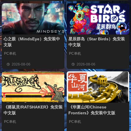
心之眼（MindsEye）免安装中
星辰群岛（Star Birds）免安装
文版
中文版
PC单机
PC单机
2026-08-06
2026-08-06
《摇鼠灵/RATSHAKER》免安装
《华夏山河/Chinese
中文版
Frontiers》免安装中文版
PC单机
PC单机