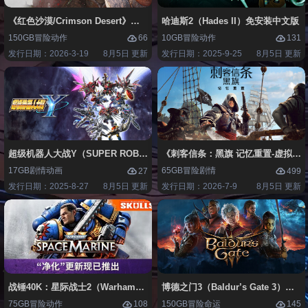
《红色沙漠/Crimson Desert》免安装中文版
哈迪斯2（Hades II）免安装中文版
150GB
冒险
动作
10GB
冒险
动作
66
131
发行日期：2026-3-19
8月5日 更新
发行日期：2025-9-25
8月5日 更新
超级机器人大战Y（SUPER ROBOT WARS Y）免安装中文版
《刺客信条：黑旗 记忆重置-虚拟机版/Assas
17GB
剧情
动画
65GB
冒险
剧情
27
499
发行日期：2025-8-27
8月5日 更新
发行日期：2026-7-9
8月5日 更新
战锤40K：星际战士2（Warhammer 40,000: Space Marine 2）免安装中
博德之门3（Baldur’s Gate 3）免
75GB
冒险
动作
150GB
冒险
命运
108
145