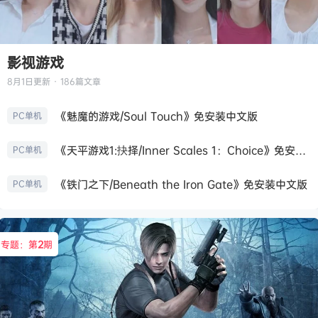
影视游戏
8月1日
更新 · 186篇文章
《魅魔的游戏/Soul Touch》免安装中文版
PC单机
《天平游戏1:抉择/Inner Scales 1：Choice》免安装中文版
PC单机
《铁门之下/Beneath the Iron Gate》免安装中文版
PC单机
专题：第
2
期