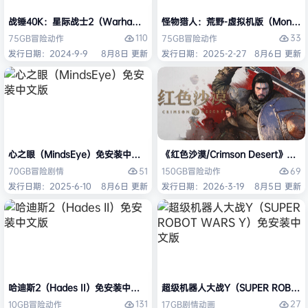
战锤40K：星际战士2（Warhammer 40,000: Space Marine 2）免安装
怪物猎人：荒野-虚拟机版（Monster H
110
33
75GB
冒险
动作
75GB
冒险
动作
发行日期：2024-9-9
8月8日 更新
发行日期：2025-2-27
8月6日 更新
心之眼（MindsEye）免安装中文版
《红色沙漠/Crimson Desert》免
51
69
70GB
冒险
剧情
150GB
冒险
动作
发行日期：2025-6-10
8月6日 更新
发行日期：2026-3-19
8月5日 更新
哈迪斯2（Hades II）免安装中文版
超级机器人大战Y（SUPER ROBOT
131
27
10GB
冒险
动作
17GB
剧情
动画