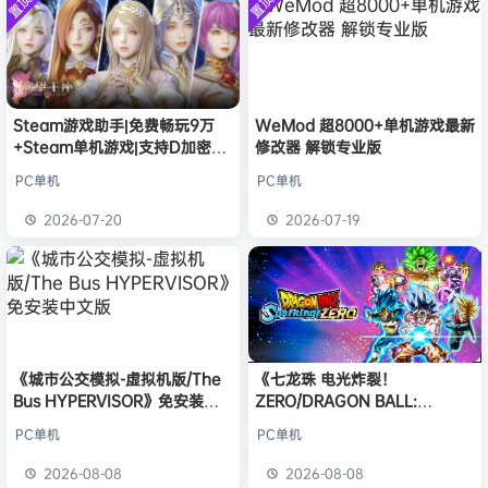
置顶
置顶
中文版
安装中文
）免安装
欢迎
Q*H
加入本站
8月6日
版
中文版
欢迎
e******i
加入本站
8月6日
普洱
签到获取
39
点积分
8月6日
欢迎
普洱
加入本站
8月6日
欢迎
0**3
加入本站
8月6日
Steam游戏助手|免费畅玩9万
WeMod 超8000+单机游戏最新
+Steam单机游戏|支持D加密以
修改器 解锁专业版
欢迎
c***s
加入本站
8月6日
及育碧D加密授权
欢迎
沉*****松
加入本站
5小时前
PC单机
PC单机
欢迎
兔****
加入本站
22小时前
2026-07-20
2026-07-19
《城市公交模拟-虚拟机版/The
《七龙珠 电光炸裂！
Bus HYPERVISOR》免安装中
ZERO/DRAGON BALL:
文版
Sparking! ZERO》免安装中文
PC单机
PC单机
版
2026-08-08
2026-08-08