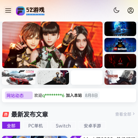
《识质存
在/PRAG
MATA》
《乐高蝙
免安装中
蝠侠：黑
文版
暗骑士之
《剑星/Stellar Blade》本体
《刺客信
欢迎
q********6
加入本站
8月8日
《刺客信
遗/LEGO
网站动态
大**颠
签到获取
64
点积分
8月8日
+修改器打包下载 解压即玩
虚拟机版/As
条：
Batman:
影/Assas
Legacy
欢迎
大**颠
加入本站
8月8日
Black F
极限竞
《原子之
红色沙漠-
生化危机
sin’s
of the
欢迎
我*的
加入本站
8月8日
速：地平
心/Atomi
虚拟机版
9：安魂
最新发布文章
Creed
查看全部
HYPER
Dark
线
c
（Crimso
曲
欢迎
D****Z
加入本站
8月7日
Shadow
Knight》
版
6（Forza
Heart》
n Desert
（Reside
s》免安装
全部
PC单机
Switch
安卓手游
欢迎
有*酱
加入本站
8月7日
免安装中
Horizon
免安装中
HYPERVI
nt Evil
版，非虚
文版
e******i
签到获取
43
点积分
8月7日
6）免安装
文版
SOR）免
Requiem
拟机