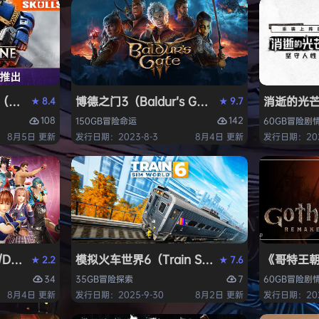
ack Flag Resynced HYPERVISOR》免安装中文版
arhammer 40,000: Space Marine 2）免安装中文版
博德之门3（Baldur’s Gate 3）免安装中文版
消逝的光芒2:
8.4
9.7
★
★
108
142
150GB
冒险
命运
60GB
冒险
剧
8月5日 更新
发行日期：2023-8-3
8月4日 更新
发行日期：202
AD OR ALIVE 6 Last Round》免安装中文版
模拟火车世界6（Train Sim World 6）免安装
《哥特王朝：
2.2
7.6
★
★
34
7
35GB
冒险
探索
60GB
冒险
剧
8月4日 更新
发行日期：2025-9-30
8月2日 更新
发行日期：202