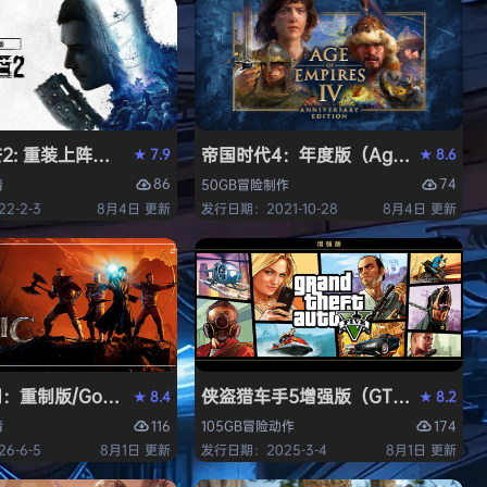
 重装上阵版（Dying Light 2 Stay Human: Reloaded E
帝国时代4：年度版（Age of Empires 
7.9
8.6
★
★
86
74
情
50GB
冒险
制作
2-2-3
8月4日 更新
发行日期：2021-10-28
8月4日 更新
中文版
重制版/Gothic 1 Remake》免安装中文版
侠盗猎车手5增强版（GTA5增强版（Gran
8.4
8.2
★
★
116
174
情
105GB
冒险
动作
6-6-5
8月1日 更新
发行日期：2025-3-4
8月1日 更新