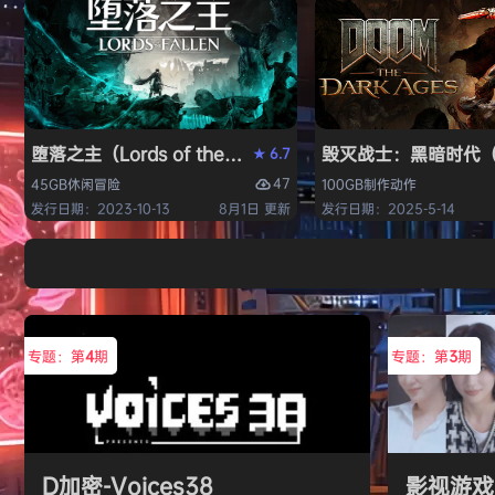
堕落之主（Lords of the Fallen）免安装中文版
毁灭战士：黑暗时代（DO
6.7
★
47
45GB
休闲
冒险
100GB
制作
动作
发行日期：2023-10-13
8月1日 更新
发行日期：2025-5-14
专题：第
4
期
专题：第
3
期
D加密-Voices38
影视游戏