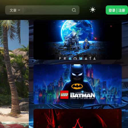
文章
登录 | 注册
《识质存在/PRAGMATA》免安装中文版
《乐高蝙蝠侠：黑暗骑士之遗/LEGO