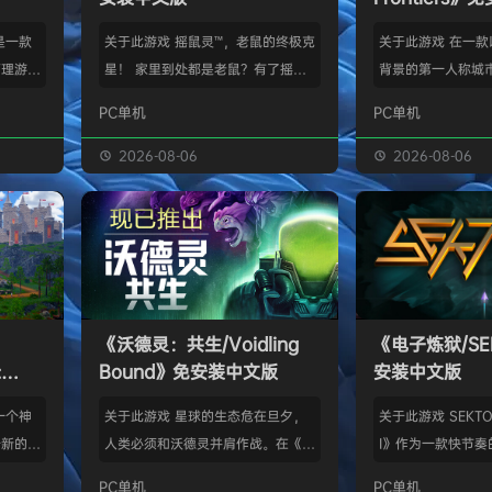
》是一款
关于此游戏 摇鼠灵™，老鼠的终极克
关于此游戏 在一
管理游
星！ 家里到处都是老鼠？有了摇鼠
背景的第一人称城
群，让族
灵™，彻底告别鼠患！全新手段，杀
划、建造并放松身
PC单机
PC单机
类题材的
灭所有不速之客！拿在手上大力摇，
的工匠起步，循序
游太空滋
剩下的交给摇鼠灵™就行了。不用夹
并筑起宏伟建筑。
2026-08-06
2026-08-06
会感激你
子，不会搞得乱糟糟，也不用偷偷摸
产链，打磨物流，
鸟群没了
摸丢死老鼠！ 有了摇鼠灵™，一切尽
的节奏繁荣发展—
，这也只
在掌握！把那只老鼠摇到服从，看着
精巧系统带来的成
描附近
“鼠条”填满。摇得多了，就能慢慢彻
区域——山间隘口
各种隐藏
底解决你的问题了。摇鼠灵™起效
河谷——各自拥有
，也可能
快，用法简单，效果绝佳，让你的烦
令人忍不住截图的
《沃德灵：共生/Voidling
《电子炼狱/SE
设施，以
恼瞬间无影无踪。 为什么选择摇鼠
背景；它会塑造你
:
Bound》免安装中文版
安装中文版
灵™？ 轻松…
目标。发掘古老工
安装中文
一个神
关于此游戏 星球的生态危在旦夕，
关于此游戏 SEKTOR
个新的幻
人类必须和沃德灵并肩作战。在《沃
I》作为一款快节奏
。 在
德灵：共生》中，你将扮演一名太空
戏，融合了硬式科
PC单机
PC单机