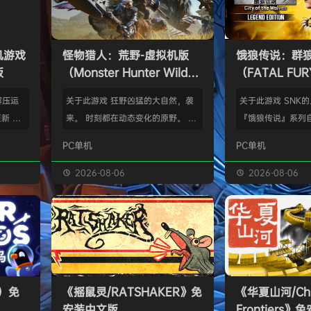
单机游戏
怪物猎人：荒野-虚拟机版
饿狼传说：群
版
（Monster Hunter Wilds
（FATAL FURY:
HYPERVISOR）免安装中文
the Wolve
解压运
关于此游戏 狂野凶猛的大自然，袭
关于此游戏 SNK
版
新 把
来。 时刻都在动态变化的原野。 这
『饿狼传说』系列自
p.asa
是个关于生活在具有两面性的世界中
来一直引领着90
PC单机
PC单机
。 We
的怪物与人们的故事。 你会化为以
潮。从1999年的『饿
游戏，
狩猎强大怪物为生的“猎人”，使用狩
THE WOLVES-
2026-08-06
2026-08-06
由于很多
猎获得的素材打造更强的武器防具，
系列的最新作品『饿狼
以修改器
并逐渐解明这个世界与人们之间的关
the Wolves』
及时的。
联。 进化的狩猎动作，寻求连续不
了加速兴奋的“REV
实已经涵
断的沉浸感，究极的狩猎体验正等待
的“REV系统”可
称】：w
你的到来。 故事 数年前，在公会还
种特殊攻击！“REV
【资源
没有调查过的未踏足领域“封禁之地”
速”，还有S.P.G.区
s）免
《摇鼠灵/RATSHAKER》免
《华夏山河/Chi
的边境上，一名少年“纳塔”获救。
安装中文版
Frontiers
公会根…