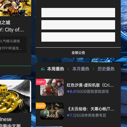
狼之城
 City of
s）免安装中文版
的人气格斗游戏
1991年诞生以
全部公告
年代格斗游戏的热
狼 -MARK OF
本周最热
本月最热
历史最热
』起，时隔26年，
传说 City of
TOP1
终于登场！ ■新实装
红色沙漠-虚拟机版（Crims
on Desert HYPERVISO
系统”！ 新实装
150GB
冒险
冒险游戏
8.4
★
R）免安装中文版
以从战斗开始发动各
武技”、“REV加
TOP2
《太吾绘卷：天幕心帷/The
…
Scroll of Taiwu : Beyond
25GB
休闲
免费专区
7.1
★
The Dom》免安装中文版
nese
》免安装中文版