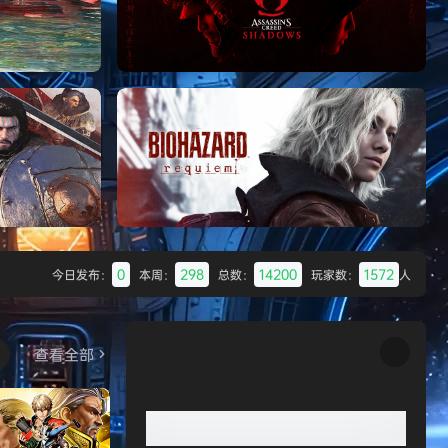
Batman: Legacy of the Dark Knight》
免安装中文版
007 初露锋芒（007 First Li
《刺客信条：影/Assassin’s Creed
Shadows》免安装版，非虚拟机
0
298
14200
1572
今日发布：
本周：
总数：
玩家数：
人
Desert
生化危机9：安魂曲（Resident Evil
Requiem）免安装中文版
查看全部