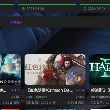
经熟悉的
生物学家，与被称为“沃德灵”的生物
慎选择升级项目，
的方式呈
神经链接。不断孵化、培育、升级、
置身风云变幻的战
2026-08-06
2026-08-06
个开放
进化你的沃德灵伙伴们，与它们一同
地敌人和恢弘的头
一个有趣
对抗寄生疫病，夺回被腐败蹂躏的绿
全神贯注，玩法令
加载更多
与怪物
色星球。 忘掉作为人类的行为直
配合视觉冲击和震
论是在表
觉，这次你将化身沃德灵，与它们神
进入完全不同的意
扮演一
经连接，以第三人称射击作为核心，
洁纯粹，单局游戏
完成一项
充分利用不同沃德灵的射击风格应对
战，重玩度很高。 
拯救地
多变的战场局面，并且在闪避、格
式包含五个世界，
挡、反击等技能的配…
人种…
PERVISOR）免安装中文版
e）免安装中文版
《红色沙漠/Crimson Desert》免安装中文版
哈迪斯2（H
4.7
8.4
★
★
48
64
150GB
冒险
动作
10GB
冒险
动作
8月6日 更新
发行日期：2026-3-19
8月5日 更新
发行日期：202