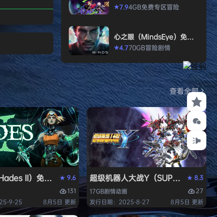
打造强大的构筑，
2》免安装中文版
4GB
免费专区
冒险
7.9
★
场，迎战源源不断
目。这款游戏需要
心之眼（MindsEye）免安
人肾上腺素飙升，
装中文版
70GB
冒险
剧情
4.7
★
撼音乐，可以令你
识状态。 玩法简
耗时较短，大量挑
游戏特色 战役模
查看全部
关卡动态变化，敌
ades II）免安装中文版
超级机器人大战Y（SUPER ROBOT
9.6
8.3
★
★
131
27
17GB
剧情
动画
5-9-25
8月5日 更新
发行日期：2025-8-27
8月5日 更新