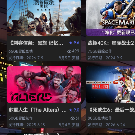
《刺客信条：黑旗 记忆重置-虚拟机版/Assassin’s Creed Bl
战锤40K：星际战士2（W
9.6
★
499
65GB
冒险
剧情
75GB
冒险
动作
发行日期：2026-7-9
8月5日 更新
发行日期：2024-9-9
多重人生（The Alters）免安装中文版
《死或生6：最后一战/DE
9.0
★
31
50GB
冒险
制作
80GB
剧情
动作
发行日期：2025-6-13
8月4日 更新
发行日期：2026-6-24