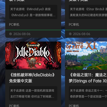
关于此游戏 《MindsEye》战役
关于此游戏 《Star Birds
《MindsEye》是一款剧情叙事驱动
美轮美奂的科幻建造和资源
的惊悚风格单人动作冒险游戏，故事
戏，你将指引遨游太空的鸟
PC单机
PC单机
背景设定在近未来沙漠城市红石城。
群繁盛起来。不论是熟知此
你将扮演雅各布·迪亚兹——一名退
老手玩家，还是只想浅尝神
2026-08-06
2026-08-06
役士兵，因被植入了神秘的神经植入
味的路人过客，星辰群鸟都
体而饱受支离破碎的记忆困扰。在电
的陪伴。什么，你说是因为
影化叙事的战役中，你将执行任务、
你，就立马出乱子？哎呀呀
揭开过往谜团，并直面一场涉及失控
是其中一个原因而已啦。 扫
人工智能、腐败企业与无序军事力量
的小行星，操纵漫游车揭露
的惊天阴谋——这场危机的波及范围
的资源，可能是冰块和金属
《挂机破坏神/IdleDiablo》
《命运之弦11：魔法之
远不止红石城本身。 红石城 红石城
是某些未知之物。建造生产
免安装中文版
梦/Strings of Fate XI
是…
便开采资…
Magic dream》免
关于此游戏 这是一款挂机刷宝游戏
关于此游戏 命运之弦十一：
版
主打万物皆可刷 你付出了时间就必
奇的梦想是一个尝试创造一
然会有所收获 没有最强的装备 只有
想冒险世界的RPG类型的球迷
PC单机
PC单机