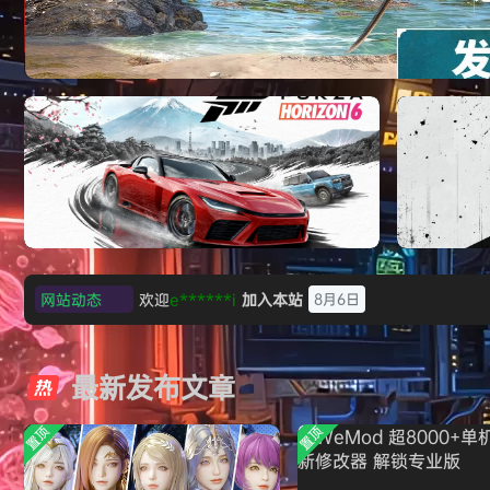
《刺客信条：黑旗 记忆重置-虚拟机版/Assassin’
HYPERVISOR》免安装中文版
欢迎
e******i
加入本站
8月6日
网站动态
普洱
签到获取
39
点积分
8月6日
极限竞速：地平线6（Forza Horizon 6）免
《原子之心/
欢迎
普洱
加入本站
8月6日
安装中文版
欢迎
0**3
加入本站
8月6日
最新发布文章
欢迎
c***s
加入本站
8月6日
欢迎
V****y
加入本站
8月6日
置顶
置顶
欢迎
j***j
加入本站
8月6日
欢迎
1******4
加入本站
8月5日