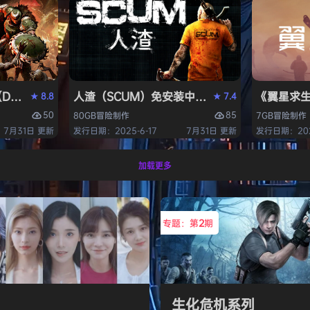
OM: The Dark Ages）免安装中文版
人渣（SCUM）免安装中文版
《翼星求生
8.8
7.4
★
★
50
85
80GB
冒险
制作
7GB
冒险
制作
7月31日 更新
发行日期：2025-6-17
7月31日 更新
发行日期：2021
加载更多
专题：第
2
期
生化危机系列