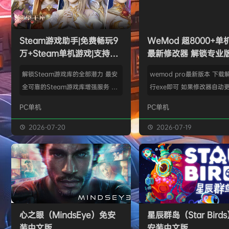
l***g
签到获取
28
点积分
8月5日
w******g
签到获取
49
点积分
8月4日
欢迎
w******g
加入本站
8月4日
Steam游戏助手|免费畅玩9
WeMod 超8000+
欢迎
D****Z
加入本站
15小时前
万+Steam单机游戏|支持D
最新修改器 解锁专业
欢迎
有*酱
加入本站
17小时前
加密以及育碧D加密授权
e******i
签到获取
43
点积分
19小时前
解锁Steam游戏库的全部潜力 最安
wemod pro最新版本 下载
欢迎
Q*H
加入本站
8月6日
全可靠的Steam游戏库增强服务 工
行exe即可 如果修改器自动更
具优点： 不修改任何电脑设置、不
旧修改器目录 resources\ap
PC单机
PC单机
修改任何steam设置、安全可靠、
r 这个文件替换到新版的即可
可入库游戏总数 94000+、无视已
Mod 目前支持超过千款热门
2026-07-20
2026-07-19
下架和锁区游戏、支持大多数游戏联
且每周都会追加游戏列表。
机。 无需为每一款游戏单独付费，
修改器原作者都入驻了，所
只需支付一次工具费用或订阅费，即
内容更新应该也是最全、最
可永久访问工具库内的成千上万款游
千款游戏听起来不多，但其
戏，包括昂贵的3A大作。 极大地降
盖了主流热门游戏【资源名
低了玩游戏的经济门槛，让玩家可以
emod pro【资源版本】：
心之眼（MindsEye）免安
星辰群岛（Star Bird
无压力地尝试各种类型的游戏。操
大…
装中文版
安装中文版
作…