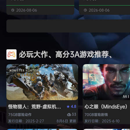
独属于你的强大构筑 装备获取 游戏
虚幻引擎的帮助下，使用已
中的[装备][技能][护身符]主要通过
图形技术和机制以丰富多彩
2026-08-06
2026-08-06
与怪物战斗胜利后随机获得 并可通
现游戏世界。 玩家将看到一
过[打造]、[合成]等系统将装备打造
的世界，令人兴奋的任务，
成[绝世神器]从而战胜更加强大的怪
的情节和谜题。 英雄将面临
物 社交媒体 官方1群：190422729
的战斗和与老板的战斗，无
章节&难度 游戏主要拥有5个章节，
面上还是在地牢里。 你必须
必玩大作、高分3A游戏推荐、
每个大型章节有若干小关卡。 难度
组由命运聚集的五个角色来
可分为：…
伟大的使命-从古老的邪恶中
球！ 一个古老…
怪物猎人：荒野-虚拟机版（Monster Hunter Wilds HY
心之眼（MindsEy
4.8
★
33
75GB
冒险
动作
70GB
冒险
剧情
发行日期：2025-2-27
8月6日 更新
发行日期：2025-6-10