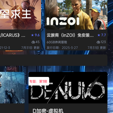
/ICARUS》免安装中文版
云族裔（inZOI）免安装中文版
9.6
7.7
★
★
45
123
60GB
休闲
冒险
-12-3
7月31日 更新
发行日期：2025-3-27
7月31日 更新
专题：第
1
期
D加密-虚拟机