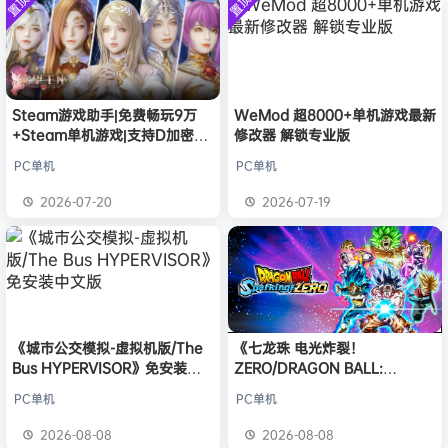
置顶
置顶
中文版
欢迎
e******i
加入本站
安装中文
8月6日
）免安装
版
中文版
普洱
签到获取
39
点积分
8月6日
欢迎
普洱
加入本站
8月6日
欢迎
0**3
加入本站
8月6日
欢迎
c***s
加入本站
8月6日
Steam游戏助手|免费畅玩9万
WeMod 超8000+单机游戏最新
+Steam单机游戏|支持D加密以
修改器 解锁专业版
欢迎
沉*****松
加入本站
1小时前
及育碧D加密授权
欢迎
兔****
加入本站
17小时前
PC单机
PC单机
欢迎
q********6
加入本站
20小时前
2026-07-20
2026-07-19
大**颠
签到获取
64
点积分
8月8日
《城市公交模拟-虚拟机版/The
《七龙珠 电光炸裂！
Bus HYPERVISOR》免安装中
ZERO/DRAGON BALL:
文版
Sparking! ZERO》免安装中文
PC单机
PC单机
版
2026-08-08
2026-08-08