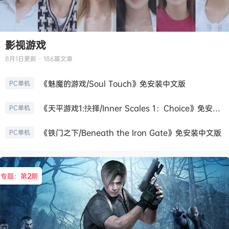
影视游戏
8月1日
更新 · 186篇文章
《魅魔的游戏/Soul Touch》免安装中文版
PC单机
《天平游戏1:抉择/Inner Scales 1：Choice》免安装中文版
PC单机
《铁门之下/Beneath the Iron Gate》免安装中文版
PC单机
专题：第
2
期