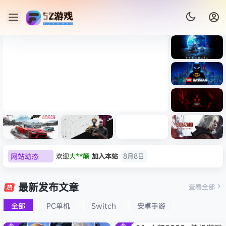
《识质存
在/PRAG
MATA》
《乐高蝙
免安装中
蝠侠：黑
文版
暗骑士之
《刺客信条：黑旗 记忆重置-
007 初露
《刺客信
遗/LEGO
网站动态
欢迎
大**颠
加入本站
8月8日
虚拟机版/Assassin’s Creed
Light
条：
Batman:
影/Assas
欢迎
我*的
加入本站
8月8日
Legacy
Black Flag Resynced
极限竞
《原子之
红色沙漠-
生化危机
sin’s
of the
欢迎
D****Z
加入本站
8月7日
速：地平
心/Atomi
虚拟机版
9：安魂
最新发布文章
Creed
查看全部
HYPERVISOR》免安装中文
Dark
线
c
（Crimso
曲
欢迎
有*酱
加入本站
8月7日
Shadow
Knight》
版
6（Forza
Heart》
n Desert
（Reside
s》免安装
全部
PC单机
Switch
安卓手游
e******i
签到获取
43
点积分
8月7日
免安装中
Horizon
免安装中
HYPERVI
nt Evil
版，非虚
文版
欢迎
Q*H
加入本站
8月6日
6）免安装
文版
SOR）免
Requiem
拟机