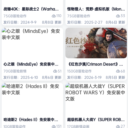
战锤40K：星际战士2（Warhammer 40,000: Space Marine 2）免安装
怪物猎人：荒野-虚拟机版（Monster H
110
33
75GB
冒险
动作
75GB
冒险
动作
发行日期：2024-9-9
8月8日 更新
发行日期：2025-2-27
8月6日 更新
心之眼（MindsEye）免安装中文版
《红色沙漠/Crimson Desert》免
51
68
70GB
冒险
剧情
150GB
冒险
动作
发行日期：2025-6-10
8月6日 更新
发行日期：2026-3-19
8月5日 更新
哈迪斯2（Hades II）免安装中文版
超级机器人大战Y（SUPER ROBOT
131
27
10GB
冒险
动作
17GB
剧情
动画